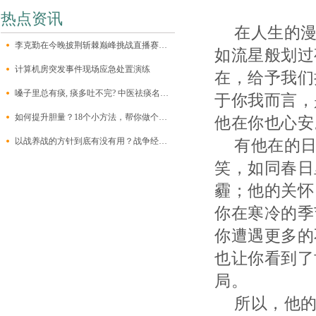
热点资讯
在人生的
李克勤在今晚披荆斩棘巅峰挑战直播赛中演唱了《月半小夜曲》，好好听啊
如流星般划过
计算机房突发事件现场应急处置演练
在，给予我们
嗓子里总有痰, 痰多吐不完? 中医祛痰名方, 帮你清扫黄痰、黏痰!
于你我而言，
如何提升胆量？18个小方法，帮你做个大胆人
他在你也心安
以战养战的方针到底有没有用？战争经济学了解一下
有他在的
笑，如同春日
霾；他的关怀
你在寒冷的季
你遭遇更多的
也让你看到了
局。
所以，他