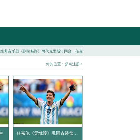
典音乐剧《剧院魅影》两代克里斯汀同台...
任嘉伦《无忧渡》巩固古装盘，拓宽虐恋悬疑
你的位置：
鼎点注册
>
生
任嘉伦《无忧渡》巩固古装盘，拓宽虐恋悬疑新戏路