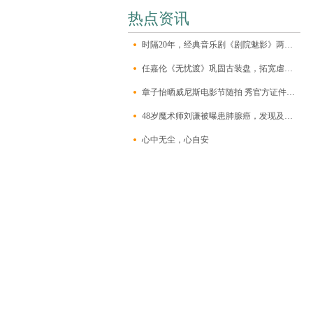
热点资讯
时隔20年，经典音乐剧《剧院魅影》两代克里斯汀同台
任嘉伦《无忧渡》巩固古装盘，拓宽虐恋悬疑新戏路
章子怡晒威尼斯电影节随拍 秀官方证件开启评委行程
48岁魔术师刘谦被曝患肺腺癌，发现及时已做手术，有家族遗传史
心中无尘，心自安