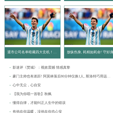
退市公司名单暗藏四大玄机！专家开出两剂“救命药方” 避免企业
影迷评《焚城》：视效震撼 情感真挚
豪门主帅也有差距! 阿莫林落后80分钟仅换1人, 斯洛特巧用远藤航
心中无尘，心自安
【我为你唱一首歌】秋枫
懂得自律，才能纠正人生中的错误
有他在你温暖，没他在你也心安