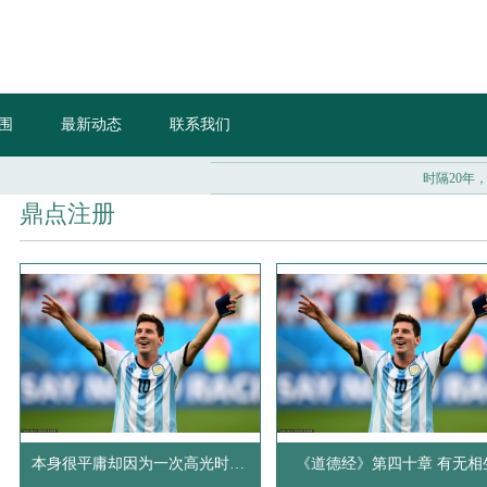
围
最新动态
联系我们
时隔20年，经
鼎点注册
本身很平庸却因为一次高光时刻而名垂千古的史上十二大牛人！_张
《道德经》第四十章 有无相