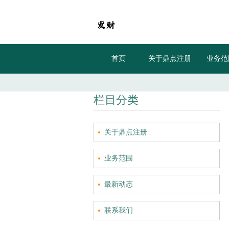
首页
关于鼎点注册
业务范
，经典音乐剧《剧院魅影》两代克里斯汀同台...
任嘉伦《无忧渡》巩固古装盘，拓宽虐恋
栏目分类
关于鼎点注册
业务范围
最新动态
联系我们