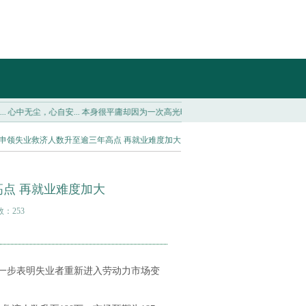
心中无尘，心自安...
本身很平庸却因为一次高光时刻而名垂千古的史上十二大牛人！_张飞
续申领失业救济人数升至逾三年高点 再就业难度加大
点 再就业难度加大
数：253
进一步表明失业者重新进入劳动力市场变