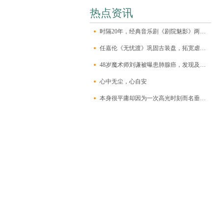
热点资讯
时隔20年，经典音乐剧《剧院魅影》两代克里斯汀同台
任嘉伦《无忧渡》巩固古装盘，拓宽虐恋悬疑新戏路
48岁魔术师刘谦被曝患肺腺癌，发现及时已做手术，有家族遗传史
心中无尘，心自安
本身很平庸却因为一次高光时刻而名垂千古的史上十二大牛人！_张飞_岳飞_隗顺