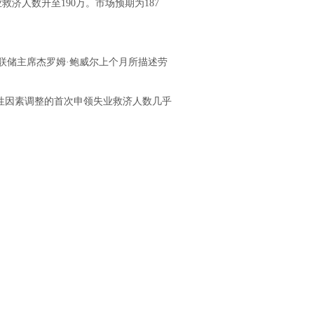
济人数升至190万。市场预期为187
。
储主席杰罗姆·鲍威尔上个月所描述劳
性因素调整的首次申领失业救济人数几乎