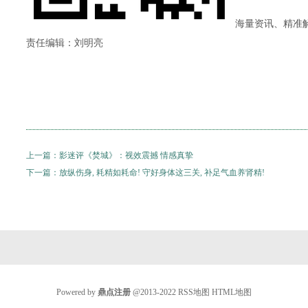
海量资讯、精准解
责任编辑：刘明亮
上一篇：
影迷评《焚城》：视效震撼 情感真挚
下一篇：
放纵伤身, 耗精如耗命! 守好身体这三关, 补足气血养肾精!
Powered by
鼎点注册
@2013-2022
RSS地图
HTML地图