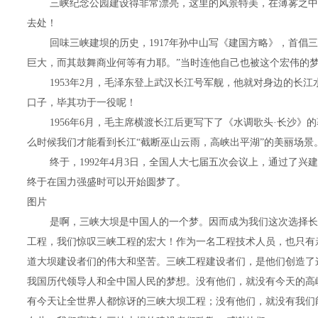
三峡纪念公园建设得非常漂亮，这里的风景特美，在薄雾之中
去处！
回味三峡建坝的历史，1917年孙中山写《建国方略》，首倡
巨大，而其鼓舞商业何等有力耶。”当时连他自己也被这个宏伟的
1953年2月，毛泽东登上武汉长江号军舰，他就对身边的长
口子，毕其功于一役呢！
1956年6月，毛主席横渡长江后更写下了《水调歌头·长沙
么时候我们才能看到长江“截断巫山云雨，高峡出平湖”的美丽场景
终于，1992年4月3日，全国人大七届五次会议上，通过了
终于在国力强盛时可以开始圆梦了。
图片
是啊，三峡大坝是中国人的一个梦。因而成为我们这次选择长
工程，我们惊叹三峡工程的宏大！作为一名工程技术人员，也只有
道大坝建设者们的伟大和坚苦。三峡工程建设者们，是他们创造了
我国历代领导人和全中国人民的梦想。没有他们，就没有今天的高
有今天让全世界人都惊讶的三峡大坝工程；没有他们，就没有我们