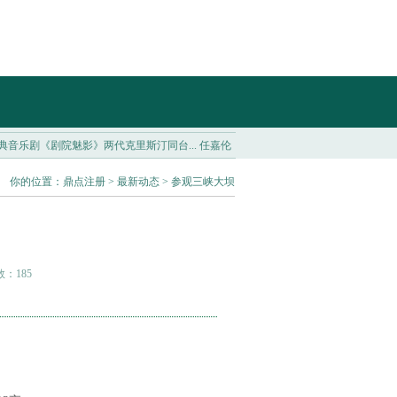
剧院魅影》两代克里斯汀同台...
任嘉伦《无忧渡》巩固古装盘，拓宽虐恋悬疑新戏路..
你的位置：
鼎点注册
>
最新动态
> 参观三峡大坝
数：185