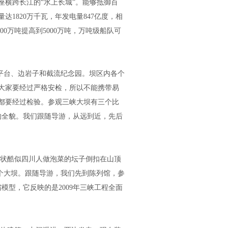
一座横跨长江的“水上长城”。能够抵御百
1820万千瓦，年发电量847亿度，相
00万吨提高到5000万吨，万吨级船队可
5平台、边岩子和截流纪念园。坝区内各个
大家要经过严格安检，所以不能携带易
都要经过检验。参观三峡大坝有三个比
的全貌。我们跟随导游，从远到近，先后
状酷似四川人做泡菜的坛子倒扣在山顶
整个大坝。跟随导游，我们先到陈列馆，参
模型，它反映的是2009年三峡工程全面