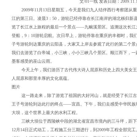
文/01一线 发表日期：2009.11.
2009年11月13日星期五，今天是我们九人结伴西行考察团
江的第三日。凌晨3：50，游轮已经停靠在长江南岸的湖北秭归新县
览了长江水上旅程的最后一个景点――九畹溪景区。追溯这次长江之行，
登船，9：10游轮启航。次日早上，游轮停靠在重庆的丰都时，我们
子号游轮到达重庆的云阳县，大家又上岸去参观了此行的第二个景
我们去游览了白帝城，小三峡，小小三峡几个景区。顺江而下，一
墨客感受的巫山云雨。
今天上午，我们游历了古代伟大诗人屈原和历史上四大美女王
人屈原和那里丰厚的文化底蕴。
图片
这一路走来，除了游览了祖国的大好河山，就是经受了长江古代
王子号游轮到达此行的终点――宜昌。下午，我们去感受中华民族
大坝，这个世界上最大的水利工程。
三峡大坝位于西陵峡中段的湖北省宜昌市境内的三斗坪，距下游葛
12月14日正式动工，工程施工分三期进行，到2009年工程全部完