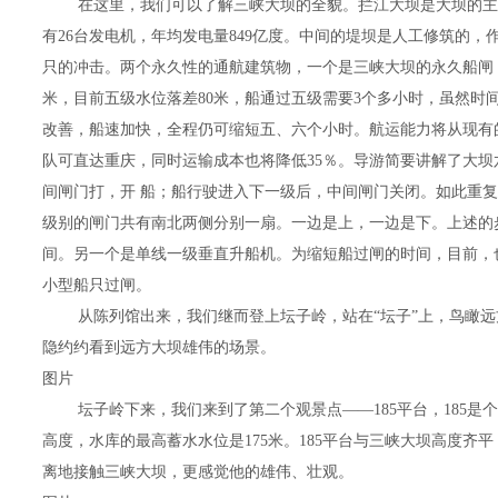
在这里，我们可以了解三峡大坝的全貌。拦江大坝是大坝的主
有26台发电机，年均发电量849亿度。中间的堤坝是人工修筑的
只的冲击。两个永久性的通航建筑物，一个是三峡大坝的永久船闸（
米，目前五级水位落差80米，船通过五级需要3个多小时，虽然时
改善，船速加快，全程仍可缩短五、六个小时。航运能力将从现有的1
队可直达重庆，同时运输成本也将降低35％。导游简要讲解了大
间闸门打，开 船；船行驶进入下一级后，中间闸门关闭。如此重
级别的闸门共有南北两侧分别一扇。一边是上，一边是下。上述的
间。另一个是单线一级垂直升船机。为缩短船过闸的时间，目前，也
小型船只过闸。
从陈列馆出来，我们继而登上坛子岭，站在“坛子”上，鸟瞰
隐约约看到远方大坝雄伟的场景。
图片
坛子岭下来，我们来到了第二个观景点――185平台，185
高度，水库的最高蓄水水位是175米。185平台与三峡大坝高度齐
离地接触三峡大坝，更感觉他的雄伟、壮观。