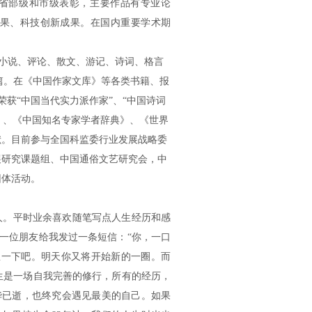
省部级和市级表彰，主要作品有专业论
成果、科技创新成果。在国内重要学术期
小说、评论、散文、游记、诗词、格言
篇。在《中国作家文库》等各类书籍、报
荣获“中国当代实力派作家”、“中国诗词
》、《中国知名专家学者辞典》、《世界
献。目前参与全国科监委行业发展战略委
展研究课题组、中国通俗文艺研究会，中
团体活动。
人。平时业余喜欢随笔写点人生经历和感
一位朋友给我发过一条短信：“你，一口
息一下吧。明天你又将开始新的一圈。而
生是一场自我完善的修行，所有的经历，
华已逝，也终究会遇见最美的自己。如果