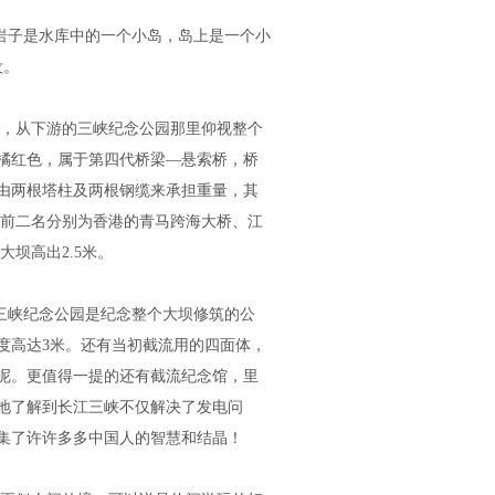
边岩子是水库中的一个小岛，岛上是一个小
没。
，从下游的三峡纪念公园那里仰视整个
橘红色，属于第四代桥梁—悬索桥，桥
憞，由两根塔柱及两根钢缆来承担重量，其
0米（前二名分别为香港的青马跨海大桥、江
大坝高出2.5米。
。三峡纪念公园是纪念整个大坝修筑的公
高度高达3米。还有当初截流用的四面体，
呢。更值得一提的还有截流纪念馆，里
地了解到长江三峡不仅解决了发电问
集了许许多多中国人的智慧和结晶！