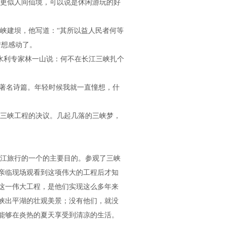
更似人间仙境，可以说是休闲游玩的好
三峡建坝，他写道：“其所以益人民者何等
梦想感动了。
江水利专家林一山说：何不在长江三峡扎个
》的著名诗篇。年轻时候我就一直憧想，什
。
兴建三峡工程的决议。几起几落的三峡梦，
江旅行的一个的主要目的。参观了三峡
亲临现场观看到这项伟大的工程后才知
这一伟大工程，是他们实现这么多年来
峡出平湖的壮观美景；没有他们，就没
能够在炎热的夏天享受到清凉的生活。