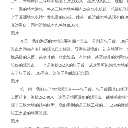
17年。大坝横跨三斗坪中堡岛长达2335米，高达70米以上，犹如
年一遇的特大洪水。将来三峡大坝将拥有26台水电机组，总装机容量达
当于葛洲坝水电站年发电量的6.5倍。此外，航运能力将从现有的10
直达重庆，同时运输成本也将降低35％。
图片
今天，我们游历的大坝主要有四个景点，分别是坛子岭、18
景点之间都有专门的观光巴士接送。导游告诉我们，进入坝区时，
燃易爆的东西，或者其他一些危险品，有时候，甚至你带的饮用水
较好的观景点，一个是海拔262米的坛子岭，从这里可以饱览大坝
去了坛子岭、185平台、边岩子和截流纪念园。
图片
第一站，我们去了大坝观景台――坛子岭。坛子岭因其山体形
上而得名，海拔262.48米，这里是坝区最好的观景点，能够俯瞰
观了三峡大坝的结构模型。我们看到的是三峡工程的1：1250的微缩
竣工之后的坝区景观。
图片