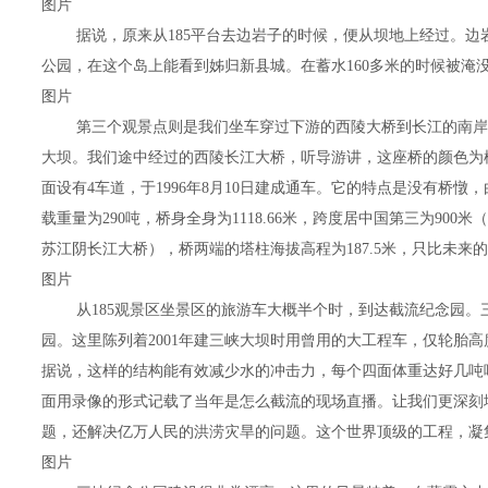
图片
据说，原来从185平台去边岩子的时候，便从坝地上经过。
公园，在这个岛上能看到姊归新县城。在蓄水160多米的时候被淹
图片
第三个观景点则是我们坐车穿过下游的西陵大桥到长江的南岸
大坝。我们途中经过的西陵长江大桥，听导游讲，这座桥的颜色为
面设有4车道，于1996年8月10日建成通车。它的特点是没有桥
载重量为290吨，桥身全身为1118.66米，跨度居中国第三为90
苏江阴长江大桥），桥两端的塔柱海拔高程为187.5米，只比未来的
图片
从185观景区坐景区的旅游车大概半个时，到达截流纪念园
园。这里陈列着2001年建三峡大坝时用曾用的大工程车，仅轮胎
据说，这样的结构能有效减少水的冲击力，每个四面体重达好几吨
面用录像的形式记载了当年是怎么截流的现场直播。让我们更深刻
题，还解决亿万人民的洪涝灾旱的问题。这个世界顶级的工程，凝
图片