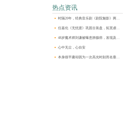
热点资讯
时隔20年，经典音乐剧《剧院魅影》两代克里斯汀同台
任嘉伦《无忧渡》巩固古装盘，拓宽虐恋悬疑新戏路
48岁魔术师刘谦被曝患肺腺癌，发现及时已做手术，有家族遗传史
心中无尘，心自安
本身很平庸却因为一次高光时刻而名垂千古的史上十二大牛人！_张飞_岳飞_隗顺