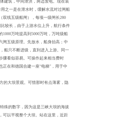
体建筑，中间泄洪，两边发电。现在装
，作用之一是在泄水时，缓解水流对过闸船
双线五级船闸），每项一级闸长280
间比较长，由于上游水位上升，航行条件
000万吨提高到5000万吨，万吨级船
坝六闸五级原理。先放水，船身抬高；中
复，船只不断进级，直到进入上游。同一
步骤看似容易。可操作起来相当费时
正在和德国合建一座“电梯”，用于中
远方的大坝景观。可惜那时有点薄雾，隐
是个特殊的数字，因为这是三峡大坝的海拔
平，可以平视整个大坝。站在这里，近距