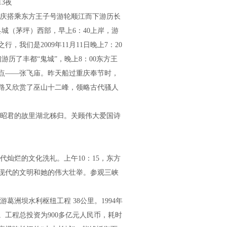
13夜
从重庆搭乘东方王子号游轮顺江而下游历长
城（茅坪）西部，早上6：40上岸，游
我们是2009年11月11日晚上7：20
游历了丰都“鬼城”，晚上8：00东方王
点――张飞庙。昨天船过重庆奉节时，
路又欣赏了巫山十二峰，领略古代骚人
昭君的故里湖北秭归。关顾伟大爱国诗
灿烂的文化洗礼。上午10：15，东方
现代的文明和她的伟大壮举。参观三峡
洲坝水利枢纽工程 38公里。1994年
工。工程总投资为900多亿元人民币，耗时