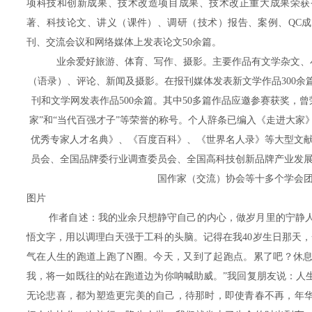
项科技和创新成果、技术改造项目成果、技术改正重大成果荣获
著、科技论文、讲义（课件）、调研（技术）报告、案例、QC
刊、交流会议和网络媒体上发表论文50余篇。
业余爱好旅游、体育、写作、摄影。主要作品有文学杂文、
（语录）、评论、新闻及摄影。在报刊媒体发表新文学作品300余
刊和文学网发表作品500余篇。其中50多篇作品应邀参赛获奖，曾
家”和“当代百强才子”等荣誉的称号。个人辞条已编入《走进大家
优秀专家人才名典》、《百度百科》、《世界名人录》等大型文
员会、全国品牌委行业调查委员会、全国高科技创新品牌产业发
国作家（交流）协会等十多个学会
图片
作者自述：我的业余只想静守自己的内心，做岁月里的宁静
悟文字，用以调理白天强于工科的头脑。记得在我40岁生日那天，
气在人生的跑道上跑了N圈。今天，又到了起跑点。累了吧？休
我，将一如既往的站在跑道边为你呐喊助威。”我回复朋友说：人
无论悲喜，都为塑造更完美的自己，待那时，即使青春不再，年